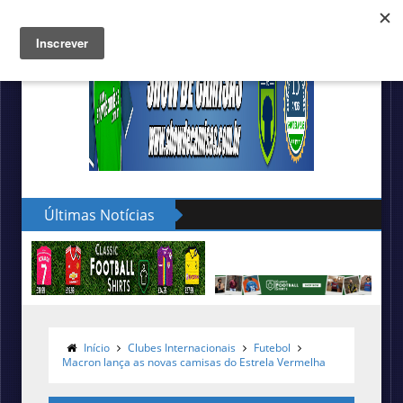
Últimas Notícias
Início
Clubes Internacionais
Futebol
Macron lança as novas camisas do Estrela Vermelha