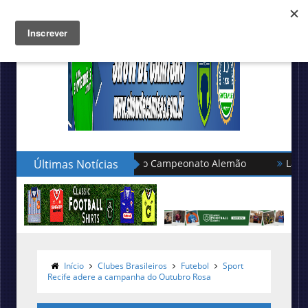
s da seleção turca no Campeonato Alemão
Últimas Notícias
Lacatoni lança a
Início
Clubes Brasileiros
Futebol
Sport
Recife adere a campanha do Outubro Rosa