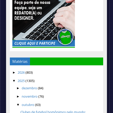
Matérias
2026
(803)
►
2025
(1305)
▼
dezembro
(84)
►
novembro
(76)
►
outubro
(63)
▼
Clubes de futebol homônimos pelo mundo: