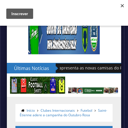
Últimas Notícias
Sudu apresenta as novas camisas do País de Gales
Início
Clubes Internacionais
Futebol
Saint-
Étienne adere a campanha do Outubro Rosa