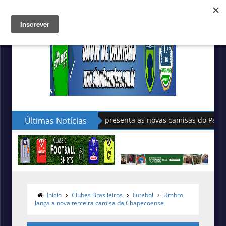
Últimas Notícias
Sudu apresenta as novas camisas do País de Gales
Início
Clubes Brasileiros
Futebol
Umbro
lança a nova terceira camisa da Chapecoense