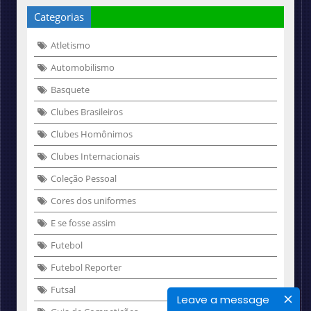
Categorias
Atletismo
Automobilismo
Basquete
Clubes Brasileiros
Clubes Homônimos
Clubes Internacionais
Coleção Pessoal
Cores dos uniformes
E se fosse assim
Futebol
Futebol Reporter
Futsal
Leave a message