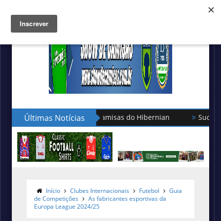
esenta as novas camisas do Hibernian
Últimas Notícias
Sudu é a nova forn
Início
Clubes Internacionais
Futebol
Guia
de Competições
As fabricantes esportivas da
Europa League 2024/25