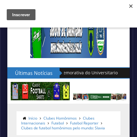
Últimas Notícias
Puma apresenta as novas camis
Início
Clubes Homônimos
Clubes
Internacionais
Futebol
Futebol Reporter
Clubes de futebol homônimos pelo mundo: Slavia