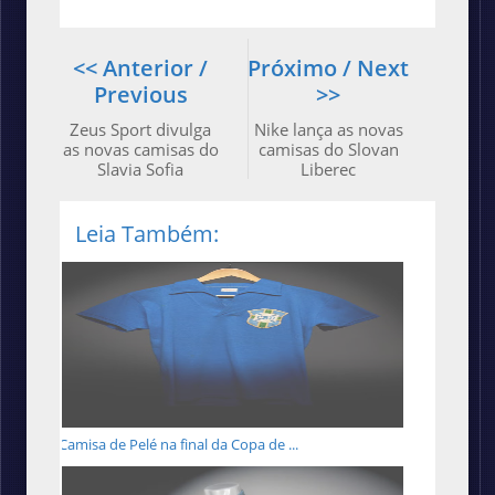
<< Anterior /
Próximo / Next
Previous
>>
Zeus Sport divulga
Nike lança as novas
as novas camisas do
camisas do Slovan
Slavia Sofia
Liberec
Leia Também:
Camisa de Pelé na final da Copa de ...