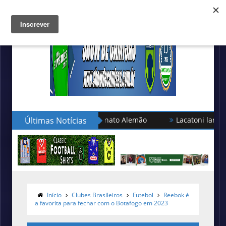
leção turca no Campeonato Alemão
Últimas Notícias
Lacatoni lança as novas
Início
Clubes Brasileiros
Futebol
Reebok é
a favorita para fechar com o Botafogo em 2023