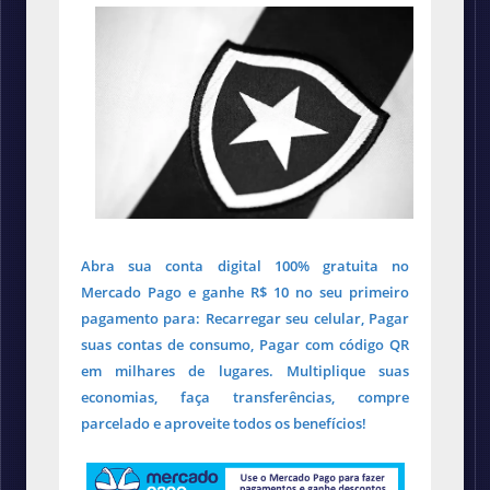
Abra sua conta digital 100% gratuita no
Mercado Pago e ganhe R$ 10 no seu primeiro
pagamento para: Recarregar seu celular, Pagar
suas contas de consumo, Pagar com código QR
em milhares de lugares. Multiplique suas
economias, faça transferências, compre
parcelado e aproveite todos os benefícios!