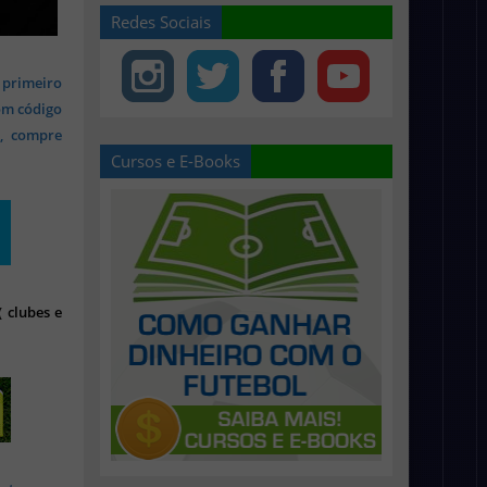
Redes Sociais
 primeiro
om código
s, compre
Cursos e E-Books
 clubes e