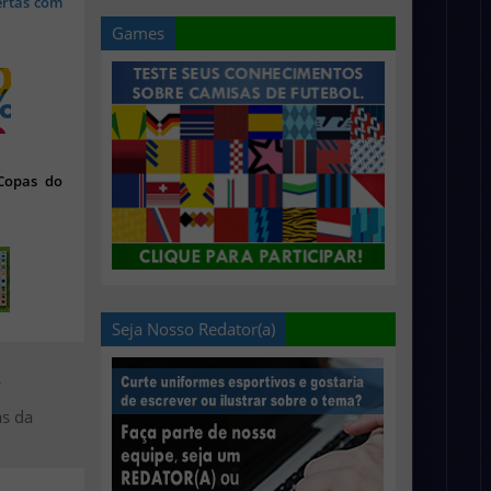
ertas com
Games
 Copas do
Seja Nosso Redator(a)
>
as da