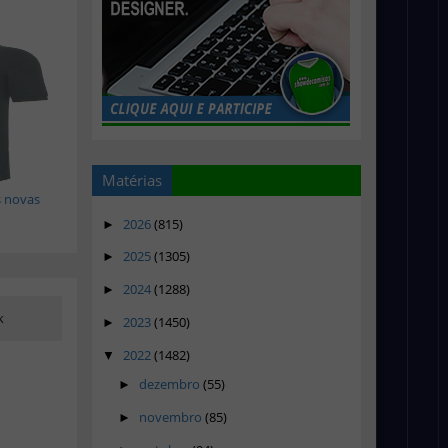
Matérias
s novas
2026
(815)
►
2025
(1305)
►
2024
(1288)
►
k
2023
(1450)
►
2022
(1482)
▼
dezembro
(55)
►
novembro
(85)
►