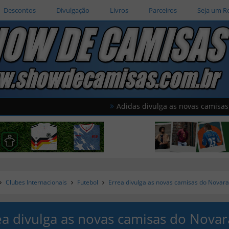
Descontos
Divulgação
Livros
Parceiros
Seja um R
Adidas divulga as novas camisas do Amér
Clubes Internacionais
Futebol
Errea divulga as novas camisas do Novar
ea divulga as novas camisas do Novar