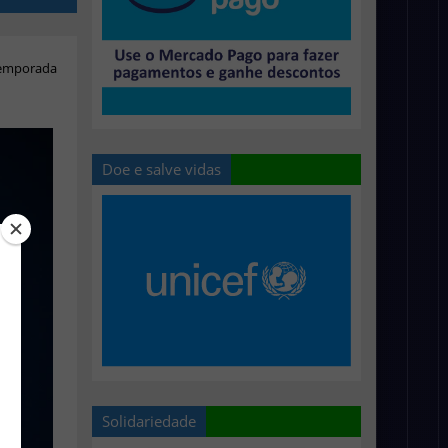
temporada
Doe e salve vidas
Solidariedade