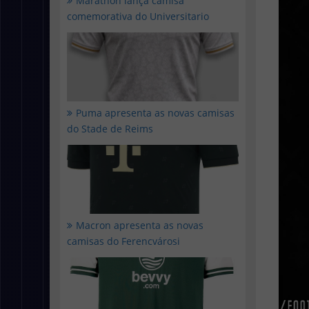
Marathon lança camisa
comemorativa do Universitario
Puma apresenta as novas camisas
do Stade de Reims
Macron apresenta as novas
camisas do Ferencvárosi