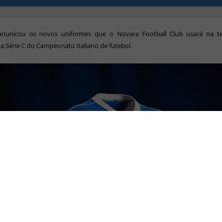
anunicou os novos uniformes que o Novara Football Club usará na 
a Série C do Campeonato Italiano de futebol.