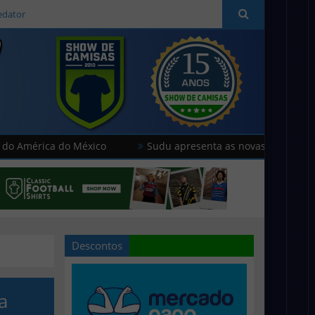
edator
ica do México
Sudu apresenta as novas camisas do País de
Descontos
a
a