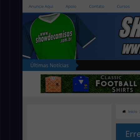
Anuncie Aqui
Apoio
Contato
Cursos
Últimas Notícias
Início
Err