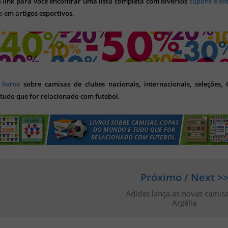
o link para você encontrar uma lista completa com diversos
cupons e of
s
em artigos esportivos.
s
livros
sobre camisas de clubes nacionais, internacionais, seleções,
tudo que for relacionado com futebol.
Próximo / Next >
Adidas lança as novas camis
Argélia