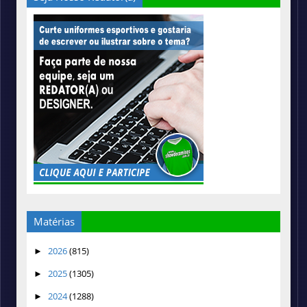
Matérias
2026
(815)
►
2025
(1305)
►
2024
(1288)
►