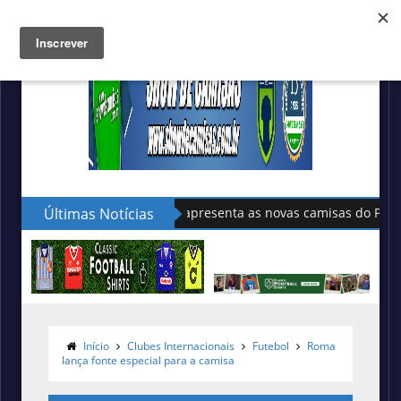
Últimas Notícias
Sudu apresenta as novas camisas do País de Gales
Início
Clubes Internacionais
Futebol
Roma
lança fonte especial para a camisa