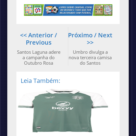
<< Anterior /
Próximo / Next
Previous
>>
Santos Laguna adere
Umbro divulga a
a campanha do
nova terceira camisa
Outubro Rosa
do Santos
Leia Também: