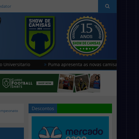
edator
tario
Puma apresenta as novas camisas do Stade de Reim
Descontos
Campeonato