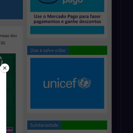
misas dos
/20.
Doe e salve vidas
Solidariedade