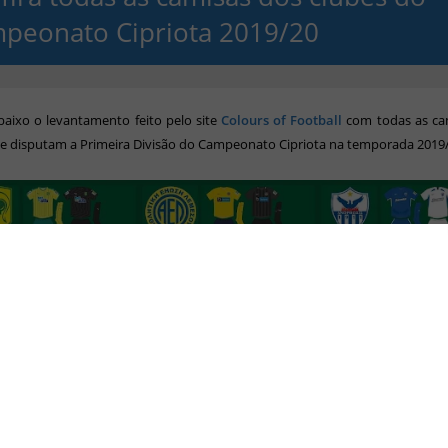
peonato Cipriota 2019/20
baixo o levantamento feito pelo site
Colours of Football
com todas as ca
e disputam a Primeira Divisão do Campeonato Cipriota na temporada 2019