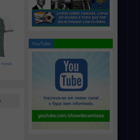
YouTube
 novas
k