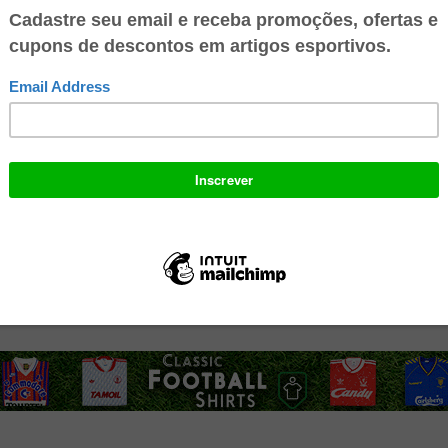
 conta digital 100% gratuita no Mercado Pago e ganhe R$ 10 no seu
o para: Recarregar seu celular, Pagar suas contas de consumo, Pagar c
lhares de lugares. Multiplique suas economias, faça transferência
 e aproveite todos os benefícios!
 Football Shirts
possui o maior acervo de camisas originais de futebol (
). A loja faz entregas no mundo inteiro.