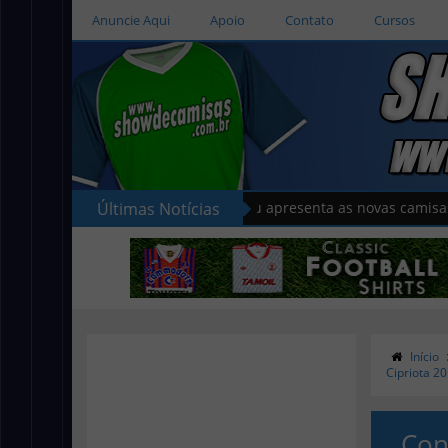
Anuncie Aqui
Apoio
Contato
Cursos
Últimas Notícias
Sudu apresenta as novas camisas do País 
Início
Cipriota 2
Con