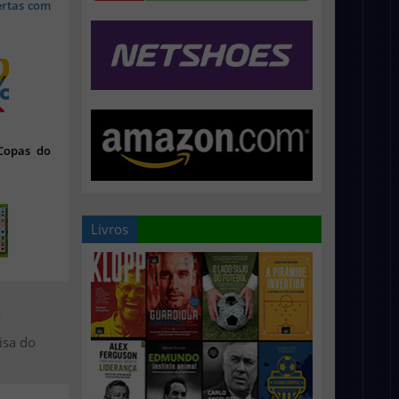
ertas com
 Copas do
Livros
>
isa do