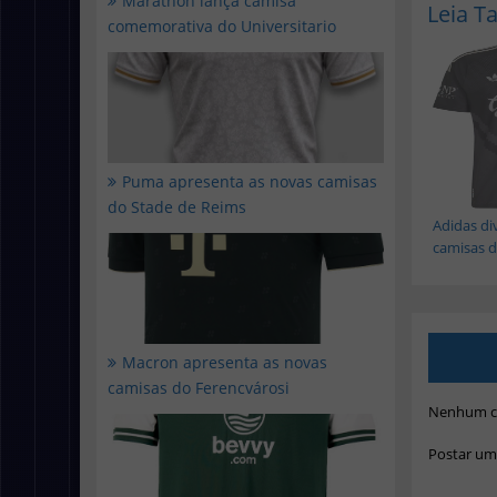
Marathon lança camisa
Leia 
comemorativa do Universitario
Puma apresenta as novas camisas
do Stade de Reims
Adidas di
camisas do
Macron apresenta as novas
camisas do Ferencvárosi
Nenhum c
Postar um