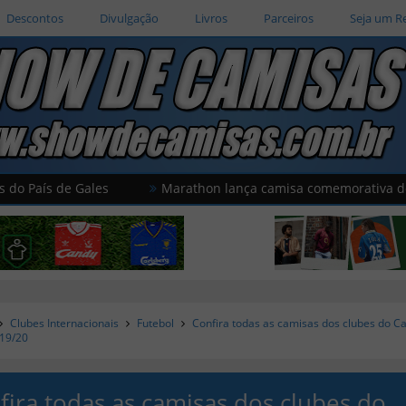
Descontos
Divulgação
Livros
Parceiros
Seja um R
de Gales
Marathon lança camisa comemorativa do Universi
Clubes Internacionais
Futebol
Confira todas as camisas dos clubes do 
019/20
fira todas as camisas dos clubes do