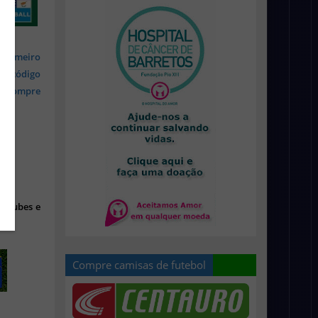
 primeiro
om código
s, compre
 clubes e
Compre camisas de futebol