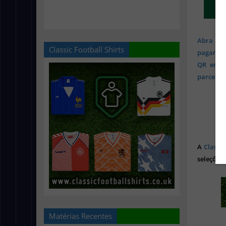
Abra sua
Classic Football Shirts
pagament
QR em mi
parcelado
A
Classic
seleções 
Matérias Recentes