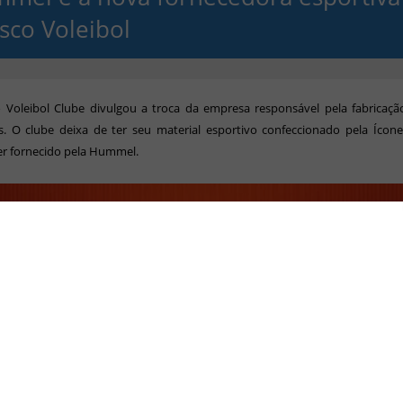
sco Voleibol
 Voleibol Clube divulgou a troca da empresa responsável pela fabricaçã
s. O clube deixa de ter seu material esportivo confeccionado pela Ícone
er fornecido pela Hummel.