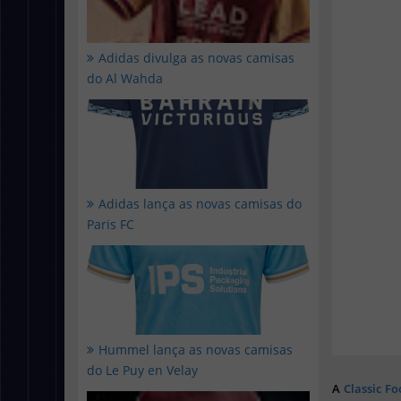
Adidas divulga as novas camisas
do Al Wahda
Adidas lança as novas camisas do
Paris FC
Hummel lança as novas camisas
do Le Puy en Velay
A
Classic Fo