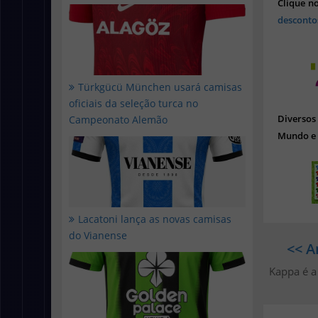
Clique n
desconto
Türkgücü München usará camisas
oficiais da seleção turca no
Diverso
Campeonato Alemão
Mundo e 
Lacatoni lança as novas camisas
do Vianense
<< A
Kappa é a