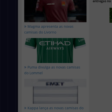
entregas no
Magma apresenta as novas
camisas do Livorno
Puma divulga as novas camisas
do Lommel
Kappa lança as novas camisas do