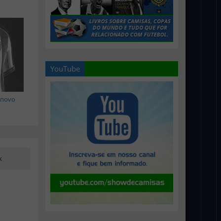
YouTube
á novo
k