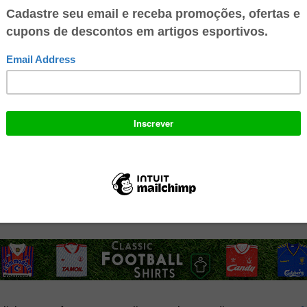
 conta digital 100% gratuita no Mercado Pago e ganhe R$ 10 no seu
o para: Recarregar seu celular, Pagar suas contas de consumo, Pagar c
lhares de lugares. Multiplique suas economias, faça transferência
 e aproveite todos os benefícios!
 Football Shirts
possui o maior acervo de camisas originais de futebol (
). A loja faz entregas no mundo inteiro.