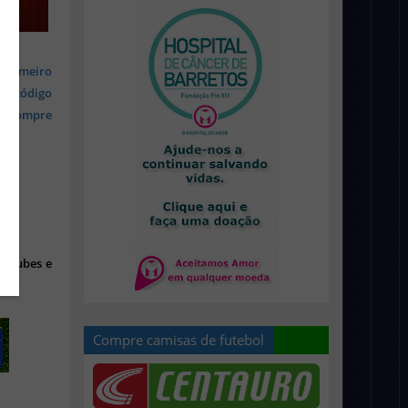
 primeiro
om código
s, compre
 clubes e
Compre camisas de futebol