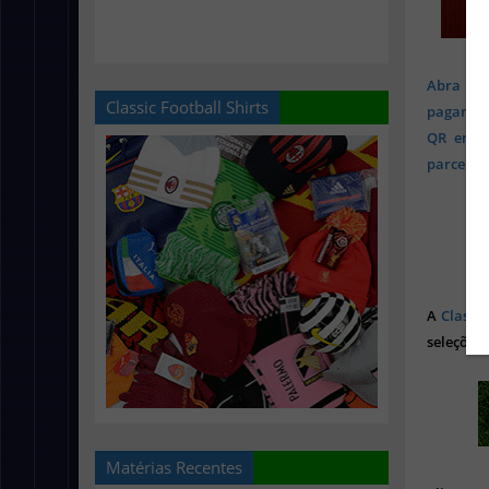
Abra sua
Classic Football Shirts
pagament
QR em mi
parcelado
A
Classic
seleções 
Matérias Recentes