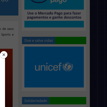
o de seus
 Sports e
Doe e salve vidas
Solidariedade