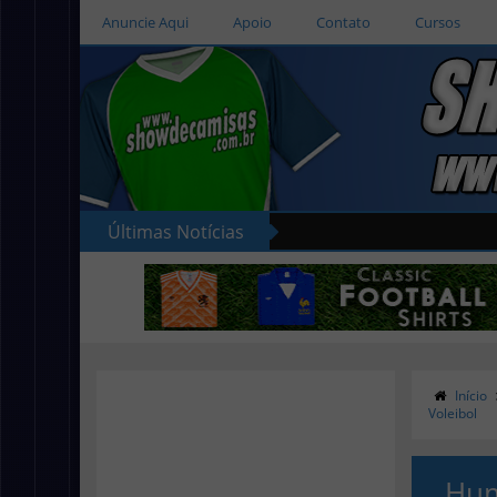
Anuncie Aqui
Apoio
Contato
Cursos
Últimas Notícias
Início
Voleibol
Hum