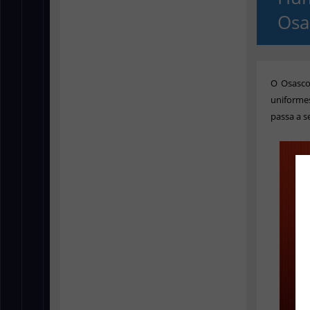
Osa
O Osasco
uniforme
passa a s