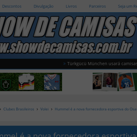
Descontos
Divulgação
Livros
Parceiros
Seja um R
Türkgücü München usará camisas oficiais 
Clubes Brasileiros
Volei
Hummel é a nova fornecedora esportiva do Osa
mel é a nova fornecedora esportiva