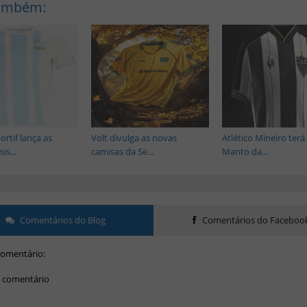
Também:
rtif lança as
Volt divulga as novas
Atlético Mineiro ter
is...
camisas da Se...
Manto da...
Comentários do Blog
Comentários do Faceboo
omentário:
 comentário