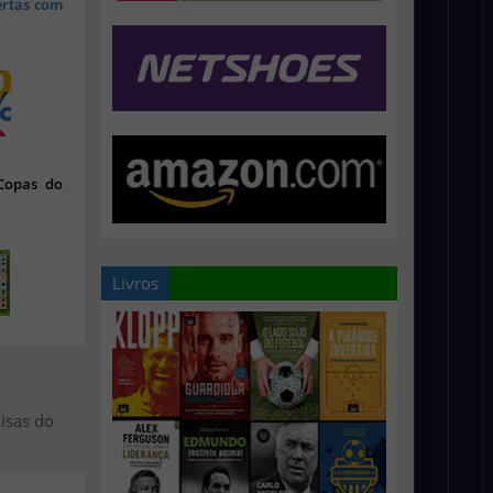
ertas com
 Copas do
Livros
>
isas do