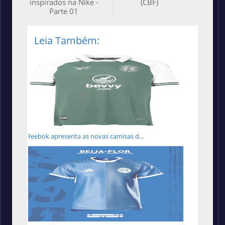
inspirados na Nike -
(CBF)
Parte 01
Leia Também:
Reebok apresenta as novas camisas d...