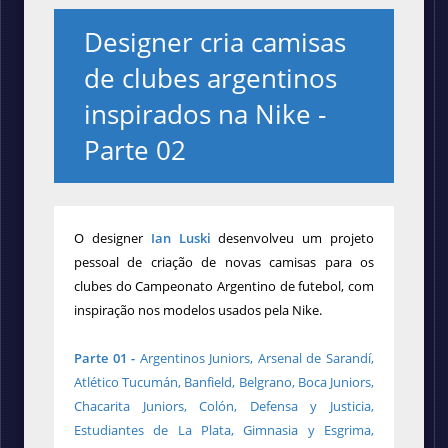
Designer cria camisas
de clubes argentinos
inspirados na Nike -
Parte 02
O designer
Ian Luski
desenvolveu um projeto
pessoal
de criação de novas camisas para
os
clubes do Campeonato Argentino de futebol,
com
inspiração nos modelos usados pela Nike.
Parte 01 -
Argentinos Juniors, Arsenal de Sarandí,
Atlético Tucumán, Banfield, Belgrano, Boca Juniors,
Chacarita Juniors, Colón, Defensa y Justicia,
Estudiantes de La Plata, Gimnasia y Esgrima,