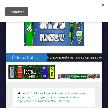
Últimas Notícias
Sudu apresenta as novas camisas do País de Gale
Início
Clubes Internacionais
E se fosse assim
Futebol
Designer cria camisas de clubes
argentinos inspirados na Nike - Parte 02