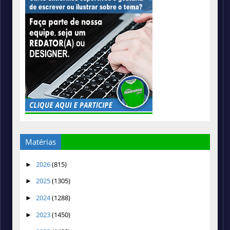
Matérias
2026
(815)
►
2025
(1305)
►
2024
(1288)
►
2023
(1450)
►