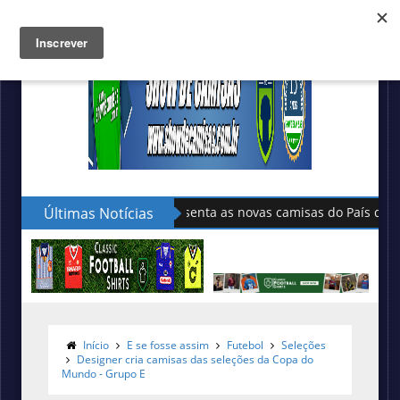
Últimas Notícias
Sudu apresenta as novas camisas do País de Gales
Início
E se fosse assim
Futebol
Seleções
Designer cria camisas das seleções da Copa do
Mundo - Grupo E