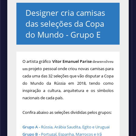
Designer cria camisas
das seleções da Copa
do Mundo - Grupo E
O
artista
gráfico
Vítor Emanuel Parise
desenvolveu
projeto
pessoal onde criou novas camisas
para
um
cada uma das 32 seleções que vão disputar a Copa
do Mundo da Rússia em 2018, tendo como
inspiração a
cultura, arquitetura e os símbolos
nacionais de cada país.
Confira abaixo as seleções divididas pelos grupos:
Grupo A -
Rússia, Arábia Saudita, Egito e Uruguai
Grupo B -
Portugal, Espanha, Marrocos e Irã