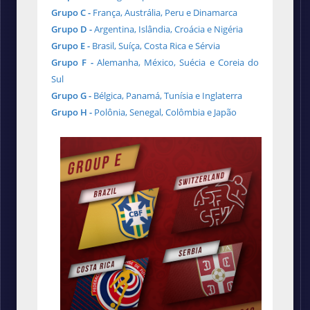
Grupo C -
França, Austrália, Peru e Dinamarca
Grupo D -
Argentina, Islândia, Croácia e Nigéria
Grupo E -
Brasil, Suíça, Costa Rica e Sérvia
Grupo F -
Alemanha, México, Suécia e Coreia do
Sul
Grupo G -
Bélgica, Panamá, Tunísia e Inglaterra
Grupo H -
Polônia, Senegal, Colômbia e Japão