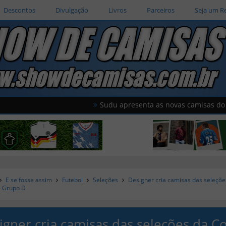
Descontos
Divulgação
Livros
Parceiros
Seja um R
Sudu apresenta as novas camisas do País de Gale
E se fosse assim
Futebol
Seleções
Designer cria camisas das seleçõ
- Grupo D
igner cria camisas das seleções da C