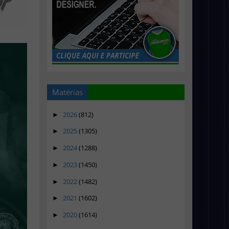
Matérias
2026
(812)
►
2025
(1305)
►
2024
(1288)
►
2023
(1450)
►
2022
(1482)
►
2021
(1602)
►
2020
(1614)
►