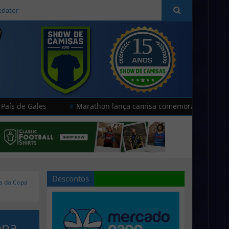
edator
s
Marathon lança camisa comemorativa do Universitario
Descontos
es da Copa
opa