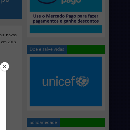
iou novas
a em 2018,
Doe e salve vidas
Solidariedade