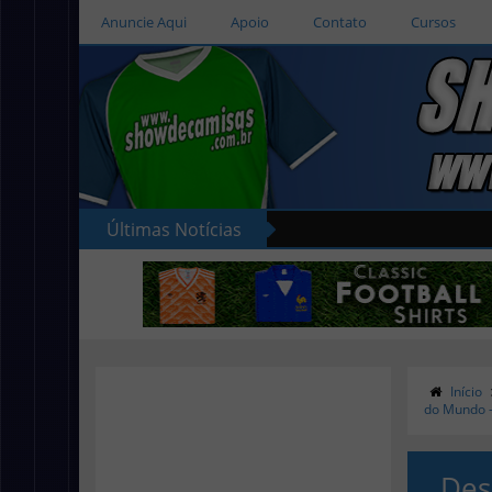
Anuncie Aqui
Apoio
Contato
Cursos
Últimas Notícias
Início
do Mundo 
Des