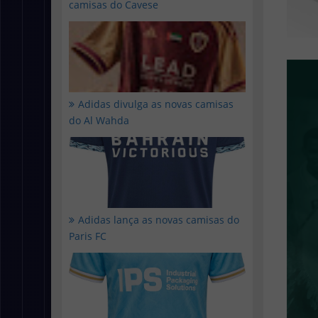
camisas do Cavese
Adidas divulga as novas camisas
do Al Wahda
Adidas lança as novas camisas do
Paris FC