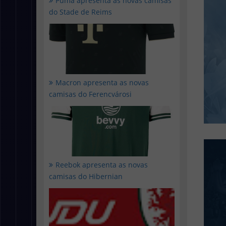
Puma apresenta as novas camisas
do Stade de Reims
Macron apresenta as novas
camisas do Ferencvárosi
Reebok apresenta as novas
camisas do Hibernian