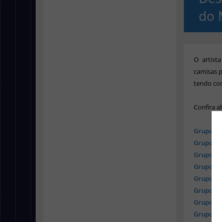
do 
O
artist
camisas
p
tendo co
Confira a
Grupo A 
Grupo B 
Grupo C 
Grupo D 
Grupo E 
Grupo F -
Grupo G 
Grupo H 