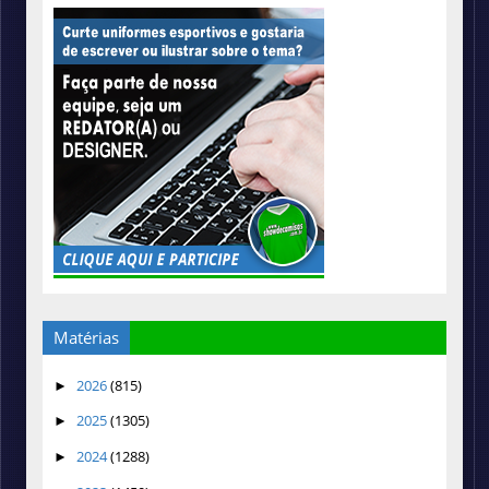
Matérias
2026
(815)
►
2025
(1305)
►
2024
(1288)
►