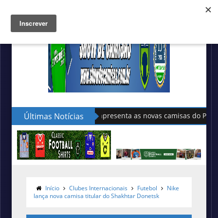
Últimas Notícias
Sudu apresenta as novas camisas do País de Gales
Início
Clubes Internacionais
Futebol
Nike
lança nova camisa titular do Shakhtar Donetsk