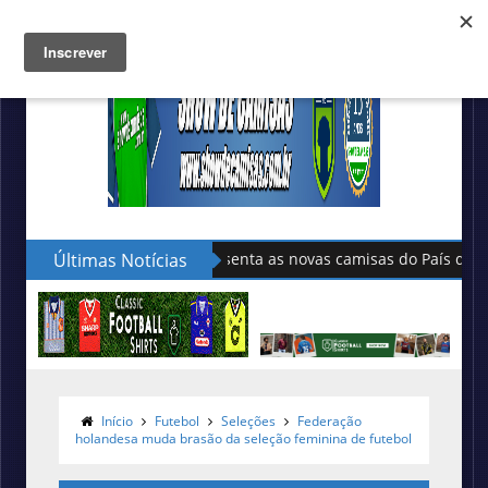
Últimas Notícias
Marathon lança camisa comem
Sudu apresenta as novas cami
Início
Futebol
Seleções
Federação
holandesa muda brasão da seleção feminina de futebol