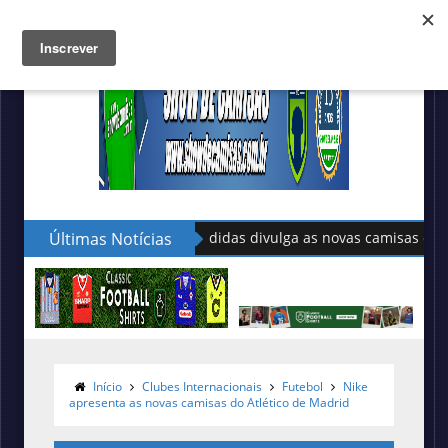
Últimas Notícias
Adidas lança as novas camisas do Pa
Início
Clubes Internacionais
Futebol
Nike
apresenta as novas camisas do Atlético de Madrid