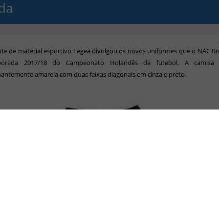
da
nte de material esportivo Legea divulgou os novos uniformes que o NAC B
orada 2017/18 do Campeonato Holandês de futebol. A camisa t
antemente amarela com duas faixas diagonais em cinza e preto.