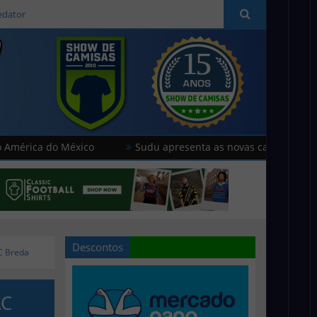
edator
o México
Sudu apresenta as novas camisas do País de Gale
Descontos
C Breda
AC