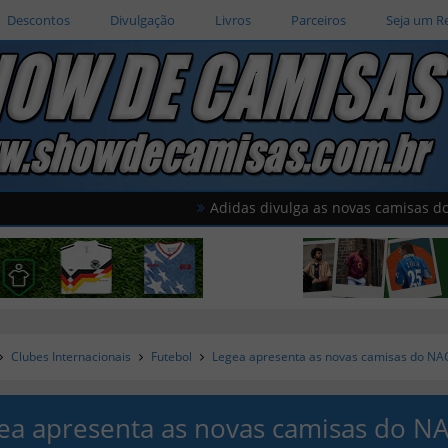
Descontos
Divulgação
Livros
Parceiros
Seja um R
Adidas divulga as novas camisas do América d
Clubes Internacionais
Futebol
Legea apresenta as novas camisas do NA
ea apresenta as novas camisas do N