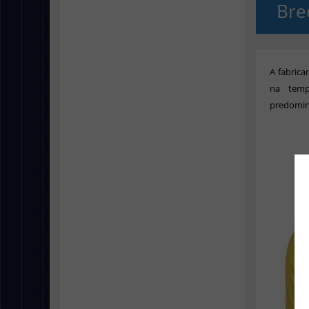
Bre
A fabrica
na temp
predomin