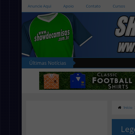
Anuncie Aqui
Apoio
Contato
Cursos
Últimas Notícias
s camisas do Cercle Brugge
Início
Leg