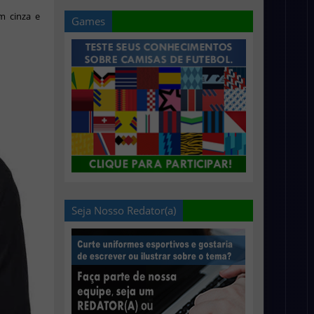
m cinza e
Games
Seja Nosso Redator(a)