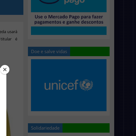
reda usará
itular é
Doe e salve vidas
Solidariedade