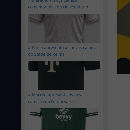
Marathon lança camisa
comemorativa do Universitario
Puma apresenta as novas camisas
do Stade de Reims
Macron apresenta as novas
camisas do Ferencvárosi