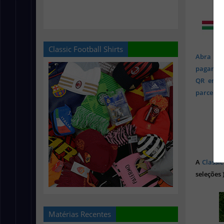
Classic Football Shirts
Abra sua
pagament
QR em mi
parcelado
A
Classic
seleções 
Matérias Recentes