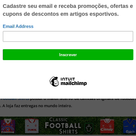
 conta digital 100% gratuita no Mercado Pago e ganhe R$ 10 no seu
o para: Recarregar seu celular, Pagar suas contas de consumo, Pagar c
lhares de lugares. Multiplique suas economias, faça transferência
 e aproveite todos os benefícios!
 Football Shirts
possui o maior acervo de camisas originais de futebol (
). A loja faz entregas no mundo inteiro.