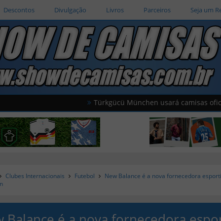
Descontos
Divulgação
Livros
Parceiros
Seja um R
Türkgücü München usará camisas oficiais da s
Clubes Internacionais
Futebol
New Balance é a nova fornecedora esport
n
 Balance é a nova fornecedora espor