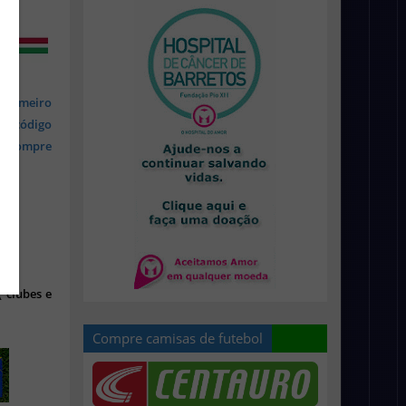
 primeiro
om código
s, compre
 clubes e
Compre camisas de futebol