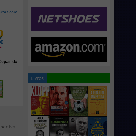
ertas com
 Copas do
Livros
>
portiva