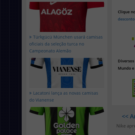
Clique n
desconto
Türkgücü München usará camisas
oficiais da seleção turca no
Campeonato Alemão
Diverso
Mundo e 
Lacatoni lança as novas camisas
do Vianense
<< A
Nike apr