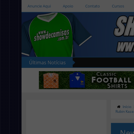
Anuncie Aqui
Apoio
Contato
Cursos
Últimas Notícias
Início
Rubin Kaza
New