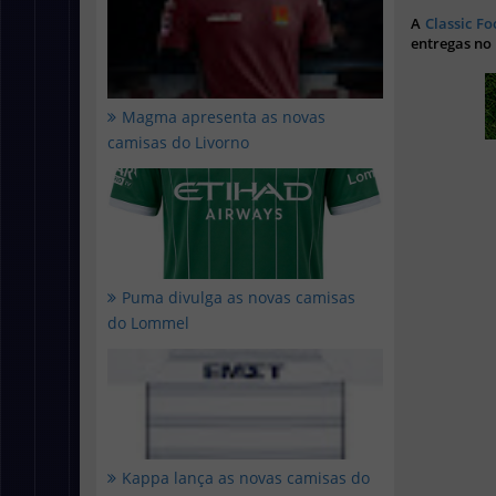
A
Classic Fo
entregas no
Magma apresenta as novas
camisas do Livorno
Puma divulga as novas camisas
do Lommel
Kappa lança as novas camisas do