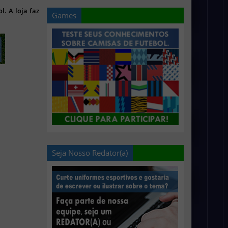
l. A loja faz
Games
Seja Nosso Redator(a)