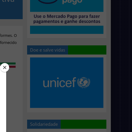
iformes. O
 fornecido
Doe e salve vidas
Solidariedade