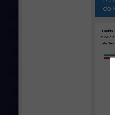
do 
O Rubin K
clube rus
pela New 