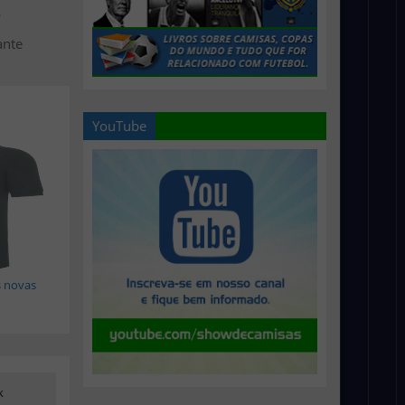
>
ante
YouTube
s novas
k