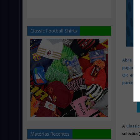
Classic Football Shirts
Abra sua
pagament
QR em mi
parcelado
A
Classic
seleções 
Matérias Recentes