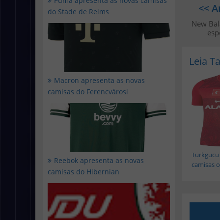
Puma apresenta as novas camisas
<< A
do Stade de Reims
New Bal
esp
Leia 
Macron apresenta as novas
camisas do Ferencvárosi
Türkgücü
Reebok apresenta as novas
camisas of
camisas do Hibernian