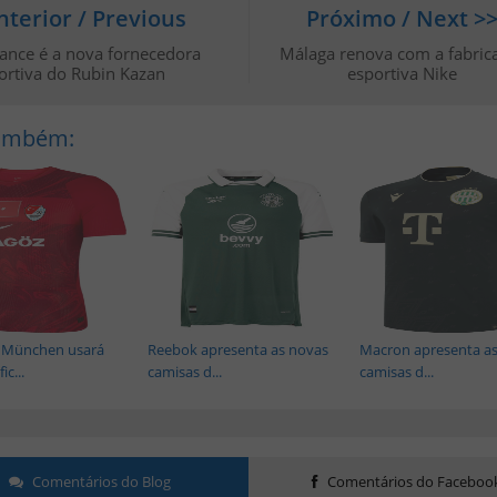
nterior / Previous
Próximo / Next >
ance é a nova fornecedora
Málaga renova com a fabric
ortiva do Rubin Kazan
esportiva Nike
Também:
 München usará
Reebok apresenta as novas
Macron apresenta a
ic...
camisas d...
camisas d...
Comentários do Blog
Comentários do Faceboo