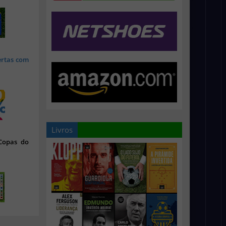
ertas com
Livros
 Copas do