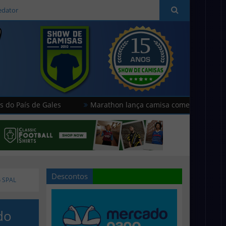
edator
de Gales
Marathon lança camisa comemorativa do Universi
Descontos
o SPAL
do