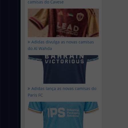
camisas do Cavese
Adidas divulga as novas camisas
do Al Wahda
Adidas lança as novas camisas do
Paris FC