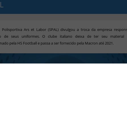
L
à Polisportiva Ars et Labor (SPAL) divulgou a troca da empresa respons
ão de seus uniformes. O clube italiano deixa de ter seu material 
nado pela HS Football e passa a ser fornecido pela
Macron até 2021.