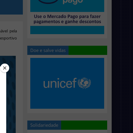
ável pela
esportivo
Doe e salve vidas
Solidariedade