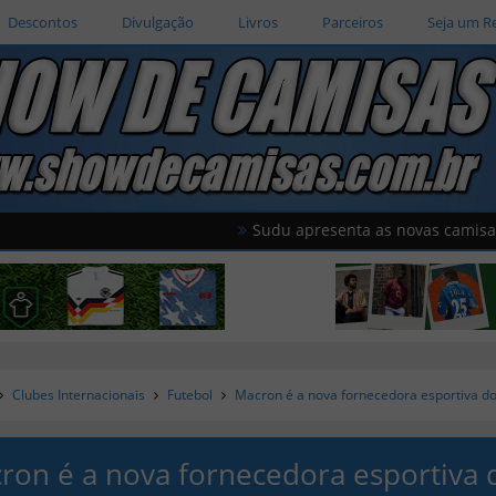
Descontos
Divulgação
Livros
Parceiros
Seja um R
Sudu apresenta as novas camisas do País 
Clubes Internacionais
Futebol
Macron é a nova fornecedora esportiva d
ron é a nova fornecedora esportiva 