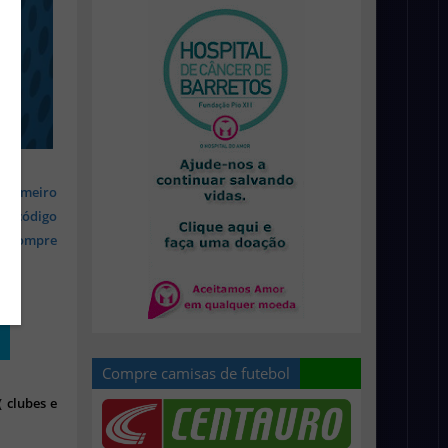
 primeiro
om código
s, compre
Compre camisas de futebol
 clubes e