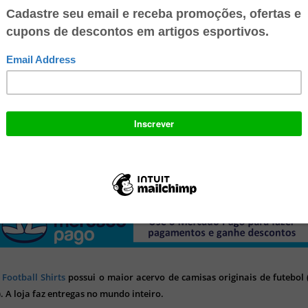
 conta digital 100% gratuita no Mercado Pago e ganhe R$ 10 no seu
o para: Recarregar seu celular, Pagar suas contas de consumo, Pagar c
lhares de lugares. Multiplique suas economias, faça transferência
 e aproveite todos os benefícios!
 Football Shirts
possui o maior acervo de camisas originais de futebol (
). A loja faz entregas no mundo inteiro.