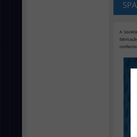
SPA
A
Societ
fabricaç
confeccio