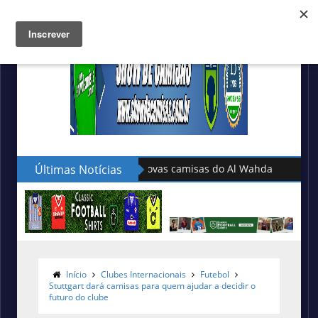
Últimas Notícias
Adidas lança as novas camisas do 
Início
Clubes Internacionais
Futebol
Stuttgart dará camisas para quem ajudar a decidir o
futuro do clube