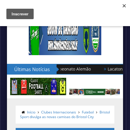
seleção turca no Campeonato Alemão
Últimas Notícias
Lacatoni lança as no
Início
Clubes Internacionais
Futebol
Bristol
Sport divulga as novas camisas do Bristol City