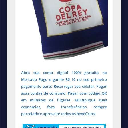
Abra sua conta digital 100% gratuita no
Mercado Pago e ganhe R$ 10 no seu primeiro
pagamento para: Recarregar seu celular, Pagar
suas contas de consumo, Pagar com código QR
em milhares de lugares. Multiplique suas
economias, faça transferências, compre
parcelado e aproveite todos os benefícios!