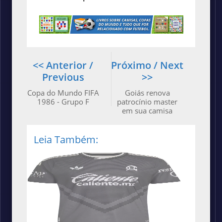
<< Anterior /
Próximo / Next
Previous
>>
Copa do Mundo FIFA
Goiás renova
1986 - Grupo F
patrocínio master
em sua camisa
Leia Também: