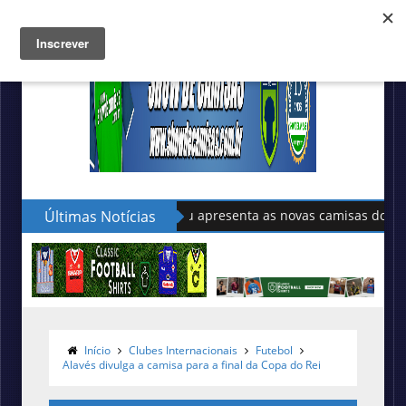
Últimas Notícias
Sudu apresenta as novas camisas do País de Gale
Início
Clubes Internacionais
Futebol
Alavés divulga a camisa para a final da Copa do Rei