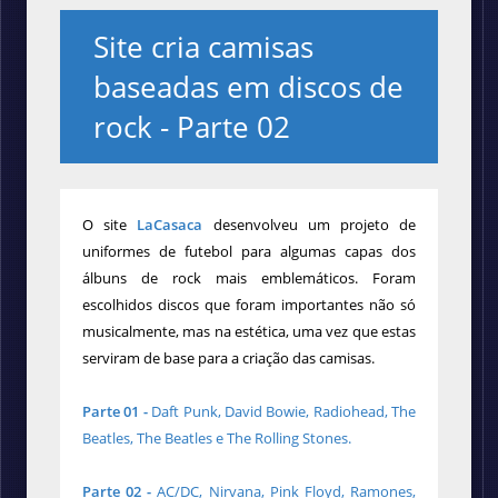
Site cria camisas
baseadas em discos de
rock - Parte 02
O
site
LaCasaca
desenvolveu um projeto de
uniformes de futebol para
algumas capas dos
álbuns de rock mais emblemáticos. Foram
escolhidos discos que foram importantes não só
musicalmente, mas na estética, uma vez que estas
serviram de base para a criação das camisas.
Parte 01 -
Daft Punk, David Bowie, Radiohead, The
Beatles, The Beatles e The Rolling Stones.
Parte 02 -
AC/DC, Nirvana, Pink Floyd, Ramones,