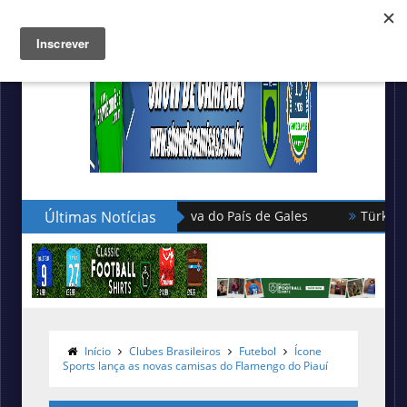
 fornecedora esportiva do País de Gales
Últimas Notícias
Türkgücü München
Início
Clubes Brasileiros
Futebol
Ícone
Sports lança as novas camisas do Flamengo do Piauí