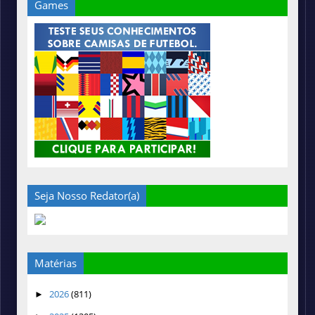
Games
Seja Nosso Redator(a)
Matérias
2026
(811)
►