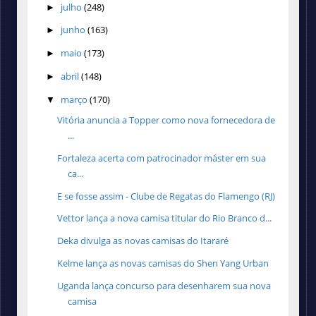
julho
(248)
►
junho
(163)
►
maio
(173)
►
abril
(148)
►
março
(170)
▼
Vitória anuncia a Topper como nova fornecedora de
...
Fortaleza acerta com patrocinador máster em sua
ca...
E se fosse assim - Clube de Regatas do Flamengo (RJ)
Vettor lança a nova camisa titular do Rio Branco d...
Deka divulga as novas camisas do Itararé
Kelme lança as novas camisas do Shen Yang Urban
Uganda lança concurso para desenharem sua nova
camisa