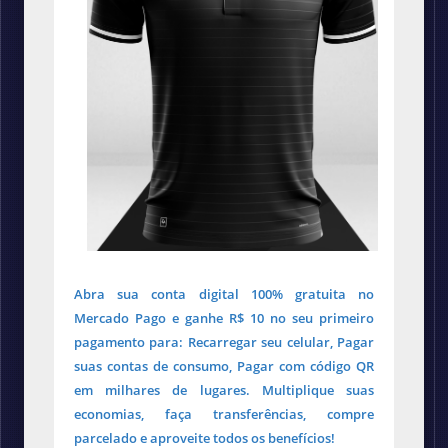
Abra sua conta digital 100% gratuita no
Mercado Pago e ganhe R$ 10 no seu primeiro
pagamento para: Recarregar seu celular, Pagar
suas contas de consumo, Pagar com código QR
em milhares de lugares. Multiplique suas
economias, faça transferências, compre
parcelado e aproveite todos os benefícios!