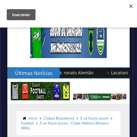
eleção turca no Campeonato Alemão
Últimas Notícias
Lacatoni lança as nova
Início
Clubes Brasileiros
E se fosse assim
Futebol
E se fosse assim - Clube Atlético Mineiro
(MG)