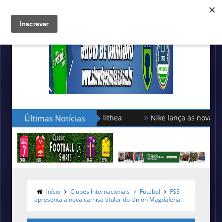
Últimas Notícias
Nike lança as novas camisas do 
Início
Clubes Internacionais
Futebol
FSS
apresenta a nova camisa titular do Unión Magdalena