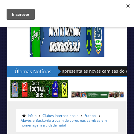
Últimas Notícias
Sudu apresenta as novas camisas do País de Gales
Início
Clubes Internacionais
Futebol
Alavés e Baskonia trocam de cores nas camisas em
homenagem à cidade natal