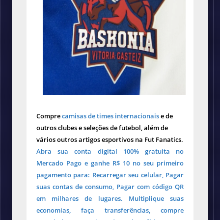
Compre
camisas de times internacionais
e de
outros clubes e seleções de futebol, além de
vários outros artigos esportivos na Fut Fanatics.
Abra sua conta digital 100% gratuita no
Mercado Pago e ganhe R$ 10 no seu primeiro
pagamento para: Recarregar seu celular, Pagar
suas contas de consumo, Pagar com código QR
em milhares de lugares. Multiplique suas
economias, faça transferências, compre