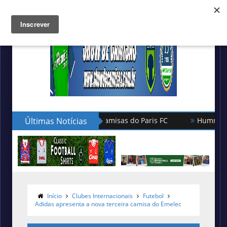
Últimas Notícias
Hummel lança as novas camisas do Le 
Início
Clubes Internacionais
Futebol
Adidas apresenta a nova terceira camisa do Emelec