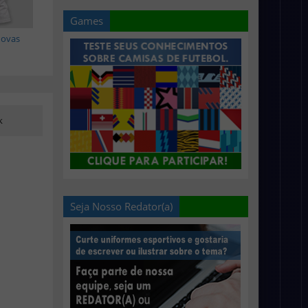
Games
novas
k
Seja Nosso Redator(a)