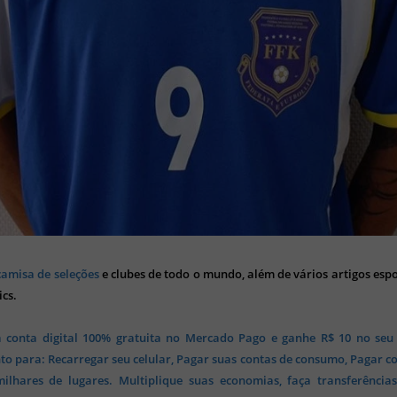
camisa de seleções
e clubes de todo o mundo, além de vários artigos espo
ics.
 conta digital 100% gratuita no Mercado Pago e ganhe R$ 10 no seu
o para: Recarregar seu celular, Pagar suas contas de consumo, Pagar c
lhares de lugares. Multiplique suas economias, faça transferência