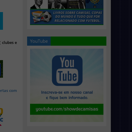
YouTube
 clubes e
ertas com