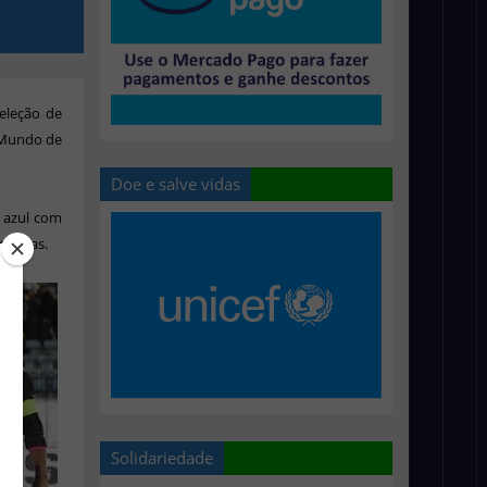
seleção de
o Mundo de
Doe e salve vidas
e azul com
mangas.
Solidariedade