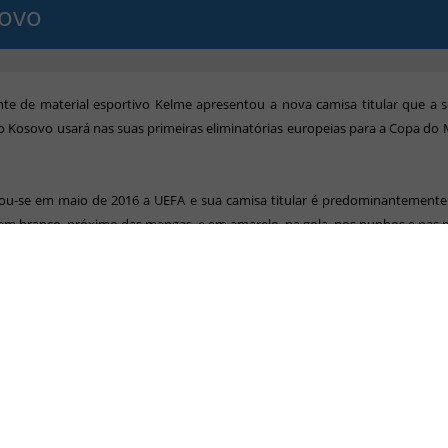
ovo
nte de material esportivo Kelme apresentou a nova camisa titular que a 
o Kosovo usará nas suas primeiras eliminatórias europeias para a Copa d
liou-se em maio de 2016 a UEFA e sua camisa titular é predominantement
em branco, próximo das mangas, e em amarelo, na gola, nos punhos e nas 