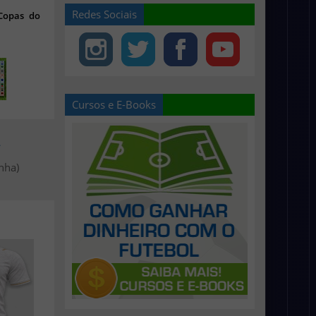
Redes Sociais
 Copas do
Cursos e E-Books
>
nha)