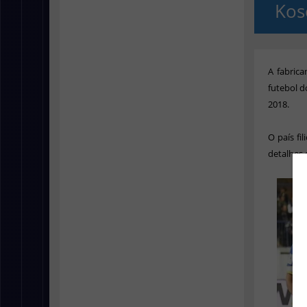
Kos
A fabrica
futebol d
2018.
O país fi
detalhes 