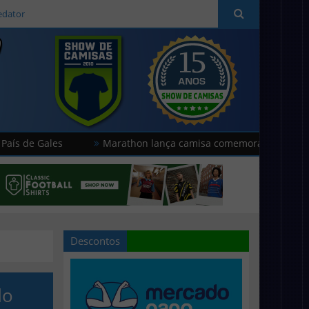
edator
les
Marathon lança camisa comemorativa do Universitario
Descontos
do