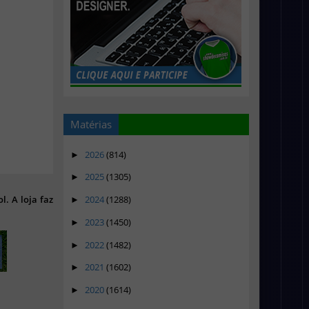
Matérias
2026
(814)
►
2025
(1305)
►
2024
(1288)
l. A loja faz
►
2023
(1450)
►
2022
(1482)
►
2021
(1602)
►
2020
(1614)
►