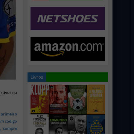
Livros
rtivos na
 primeiro
om código
s, compre