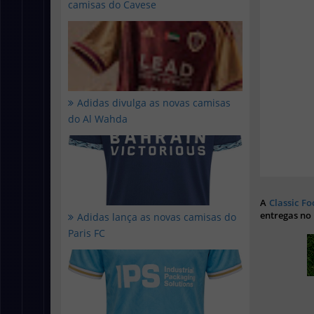
camisas do Cavese
Adidas divulga as novas camisas
do Al Wahda
A
Classic Fo
entregas no
Adidas lança as novas camisas do
Paris FC