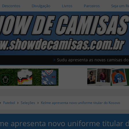
Descontos
Divulgação
Livros
Parceiros
Seja um R
Sudu apresenta as novas camisas do País de Ga
Futebol
Seleções
Kelme apresenta novo uniforme titular do Kosovo
me apresenta novo uniforme titular 