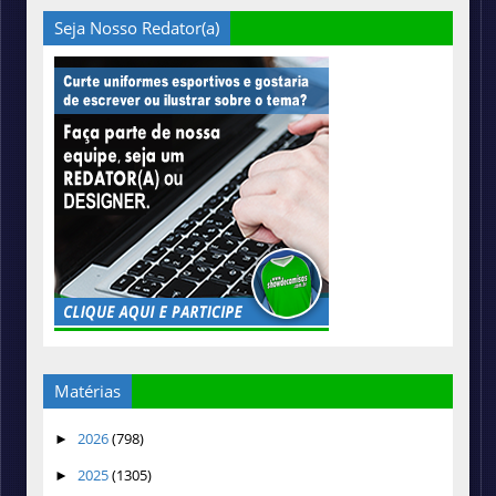
Seja Nosso Redator(a)
Matérias
2026
(798)
►
2025
(1305)
►