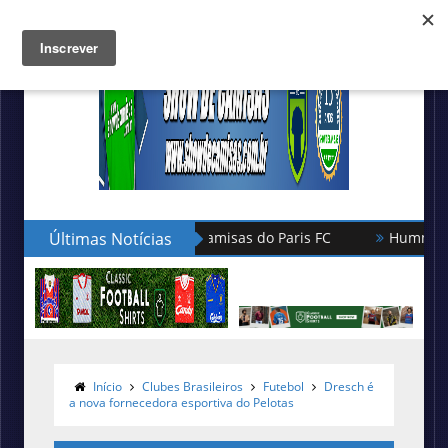
Últimas Notícias
Hummel lança as novas camisas do L
Início
Clubes Brasileiros
Futebol
Dresch é
a nova fornecedora esportiva do Pelotas