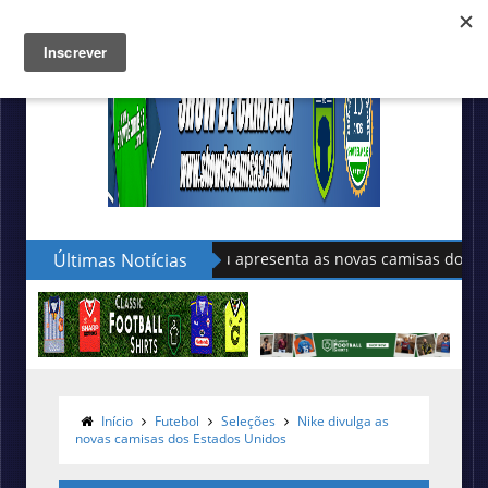
Últimas Notícias
Sudu apresenta as novas camisas do País de Gales
Início
Futebol
Seleções
Nike divulga as
novas camisas dos Estados Unidos