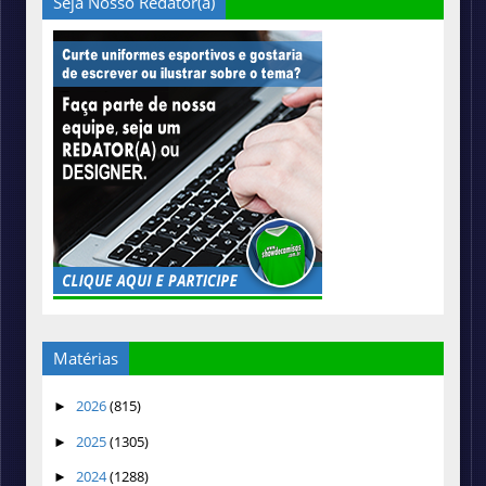
Seja Nosso Redator(a)
Matérias
2026
(815)
►
2025
(1305)
►
2024
(1288)
►