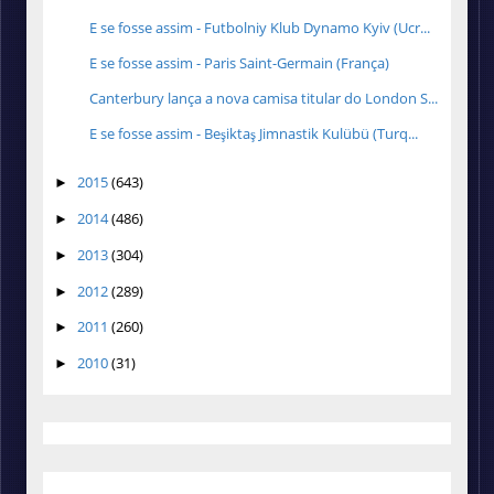
E se fosse assim - Futbolniy Klub Dynamo Kyiv (Ucr...
E se fosse assim - Paris Saint-Germain (França)
Canterbury lança a nova camisa titular do London S...
E se fosse assim - Beşiktaş Jimnastik Kulübü (Turq...
2015
(643)
►
2014
(486)
►
2013
(304)
►
2012
(289)
►
2011
(260)
►
2010
(31)
►