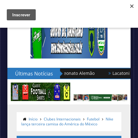
eleção turca no Campeonato Alemão
Últimas Notícias
Lacatoni lança as nov
Início
Clubes Internacionais
Futebol
Nike
lança terceira camisa do América do México