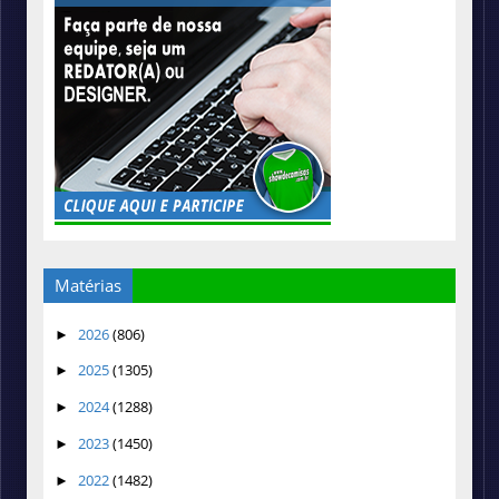
Matérias
2026
(806)
►
2025
(1305)
►
2024
(1288)
►
2023
(1450)
►
2022
(1482)
►