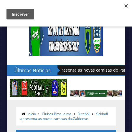
Últimas Notícias
Sudu apresenta as novas camisas do País de Gales
Início
Clubes Brasileiros
Futebol
Kickball
apresenta as novas camisas da Caldense