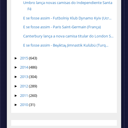
Umbro lança novas camisas do Independiente Santa
Fé
E se fosse assim - Futbolniy Klub Dynamo Kyiv (Ucr...
E se fosse assim - Paris Saint-Germain (França)
Canterbury lança a nova camisa titular do London S...
E se fosse assim - Beşiktaş Jimnastik Kulübü (Turq...
2015
(643)
►
2014
(486)
►
2013
(304)
►
2012
(289)
►
2011
(260)
►
2010
(31)
►