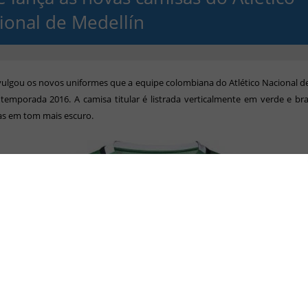
ional de Medellín
vulgou os novos uniformes que a equipe colombiana do Atlético Nacional d
temporada 2016. A camisa titular é listrada verticalmente em verde e b
tras em tom mais escuro.