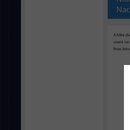
Nac
A Nike di
usará na 
finas lis