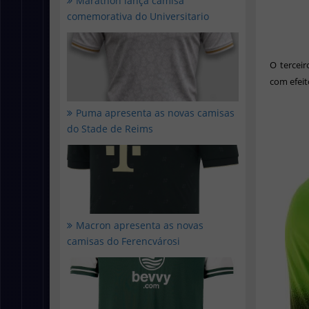
Marathon lança camisa
comemorativa do Universitario
O tercei
com efeit
Puma apresenta as novas camisas
do Stade de Reims
Macron apresenta as novas
camisas do Ferencvárosi