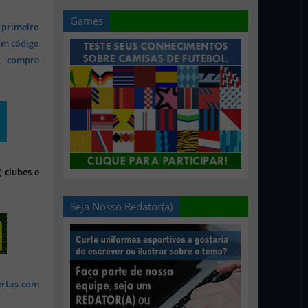
Games
 primeiro
om código
s, compre
 clubes e
Seja Nosso Redator(a)
ertas com