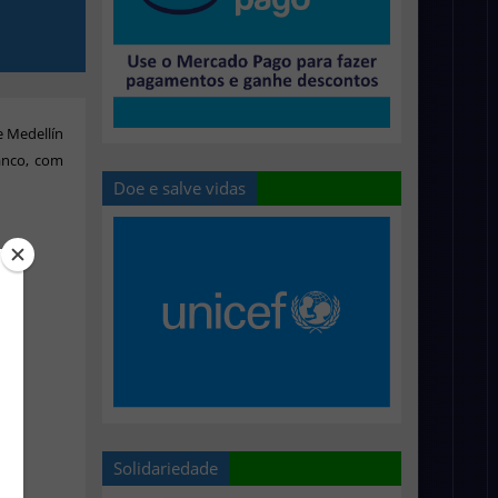
e Medellín
ranco, com
Doe e salve vidas
Solidariedade