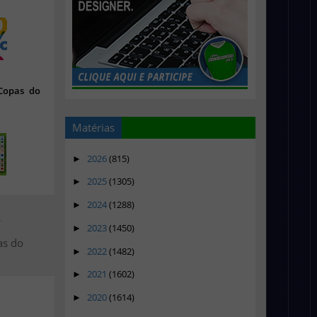
 Copas do
Matérias
2026
(815)
►
2025
(1305)
►
2024
(1288)
►
>
2023
(1450)
►
as do
2022
(1482)
►
2021
(1602)
►
2020
(1614)
►