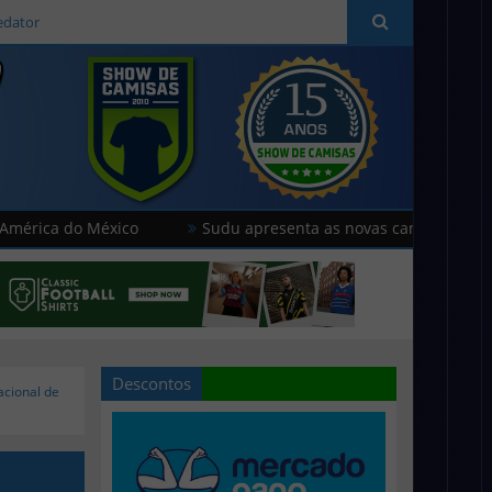
edator
o México
Sudu apresenta as novas camisas do País de Gale
Descontos
acional de