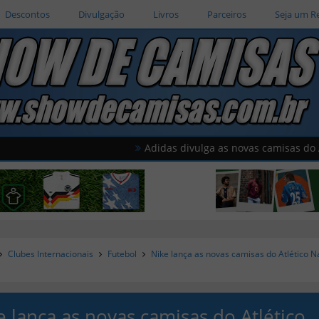
Descontos
Divulgação
Livros
Parceiros
Seja um R
Adidas divulga as novas camisas do América d
Clubes Internacionais
Futebol
Nike lança as novas camisas do Atlético N
e lança as novas camisas do Atlético