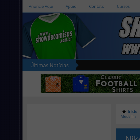
Anuncie Aqui
Apoio
Contato
Cursos
Últimas Notícias
Início
Medellín
Nik