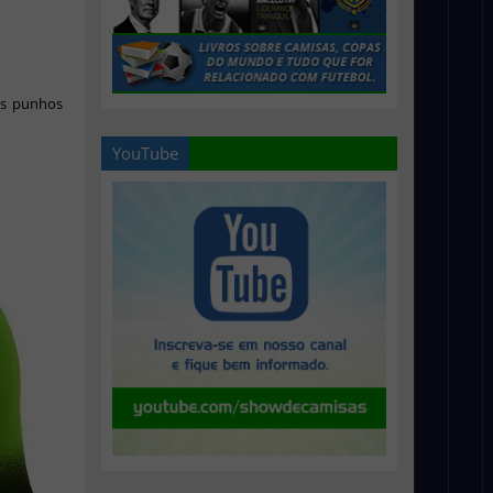
os punhos
YouTube