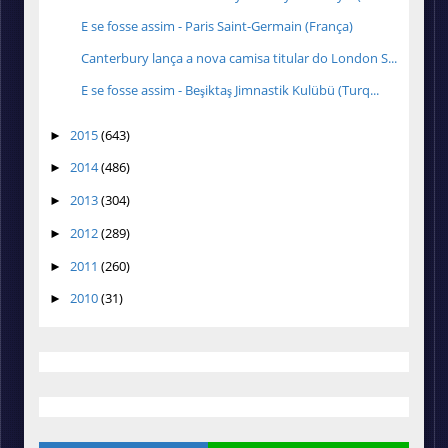
E se fosse assim - Paris Saint-Germain (França)
Canterbury lança a nova camisa titular do London S...
E se fosse assim - Beşiktaş Jimnastik Kulübü (Turq...
2015
(643)
►
2014
(486)
►
2013
(304)
►
2012
(289)
►
2011
(260)
►
2010
(31)
►