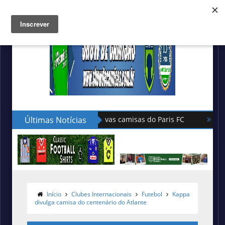
Últimas Notícias
Hummel lança as novas camisas do
Início
Clubes Internacionais
Futebol
Kappa
divulga camisa do centenário do Atlante