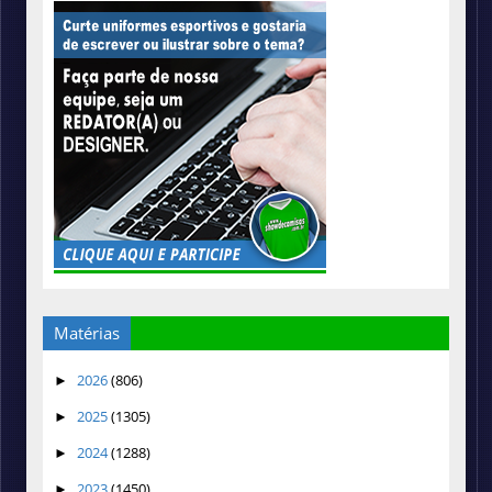
Matérias
2026
(806)
►
2025
(1305)
►
2024
(1288)
►
2023
(1450)
►