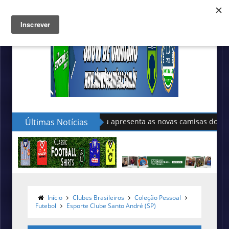
Últimas Notícias
Sudu apresenta as novas camisas do País de Gales
Início
Clubes Brasileiros
Coleção Pessoal
Futebol
Esporte Clube Santo André (SP)