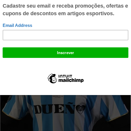
titular continua com o clássico modelo em listras verticais nas cores azul
agora com acrescida de uma gola em preto. Possui no peito um escudo com
aniversario do clube que será no próximo dia 25 de março.