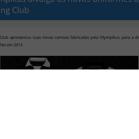
ing Club
 Club
apresentou
suas
novas
camisas
fabricadas pela Olympikus
, para a d
ções em
2013
.