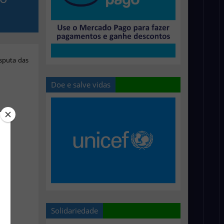
isputa das
Doe e salve vidas
Solidariedade