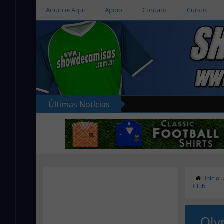
Anuncie Aqui
Apoio
Contato
Cursos
Últimas Notícias
Início
Club
Oly