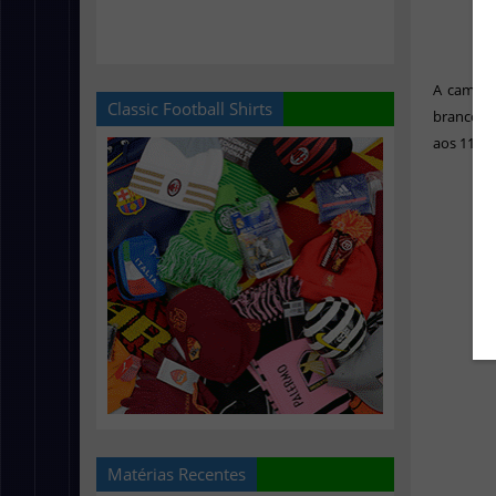
A camisa 
Classic Football Shirts
branco, 
aos 110º 
Matérias Recentes