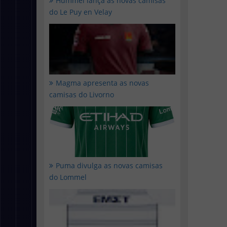
Hummel lança as novas camisas
do Le Puy en Velay
Magma apresenta as novas
camisas do Livorno
Puma divulga as novas camisas
do Lommel