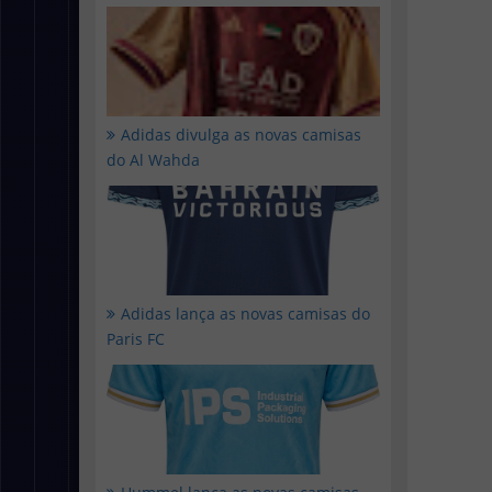
Adidas divulga as novas camisas
do Al Wahda
Adidas lança as novas camisas do
Paris FC