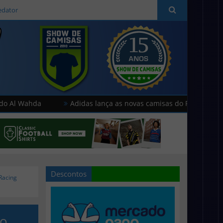
edator
a
Adidas lança as novas camisas do Paris FC
Hummel
Descontos
Racing
do