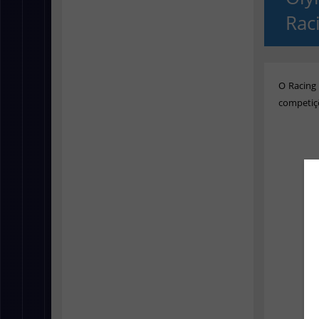
Rac
O
Racing
competi