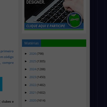
Matérias
 primeiro
2026
(798)
►
om código
2025
(1305)
►
s, compre
2024
(1288)
►
2023
(1450)
►
2022
(1482)
►
2021
(1602)
►
2020
(1614)
►
 clubes e