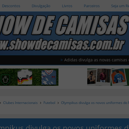
Descontos
Divulgação
Livros
Parceiros
Seja um R
Adidas divulga as novas camisas do Al Wahd
Clubes Internacionais
Futebol
Olympikus divulga os novos uniformes do 
mpikus divulga os novos uniformes 