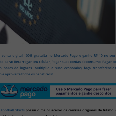
 conta digital 100% gratuita no Mercado Pago e ganhe R$ 10 no seu
o para: Recarregar seu celular, Pagar suas contas de consumo, Pagar c
lhares de lugares. Multiplique suas economias, faça transferência
 e aproveite todos os benefícios!
 Football Shirts
possui o maior acervo de camisas originais de futebol (