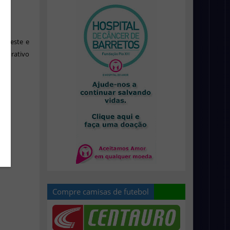
 celeste e
emorativo
Compre camisas de futebol