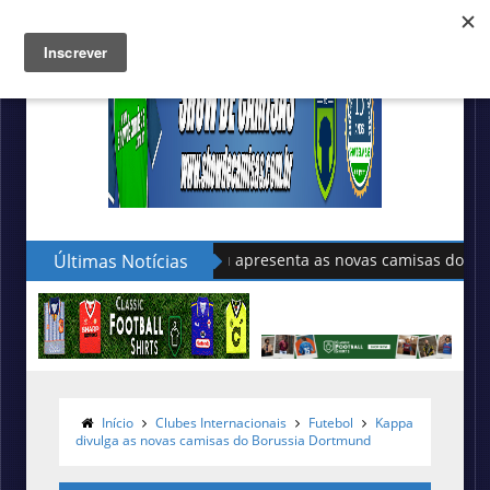
Últimas Notícias
Sudu apresenta as novas camisas do País de Gales
Início
Clubes Internacionais
Futebol
Kappa
divulga as novas camisas do Borussia Dortmund