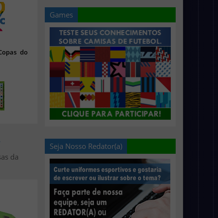
Games
 Copas do
>
Seja Nosso Redator(a)
sas da