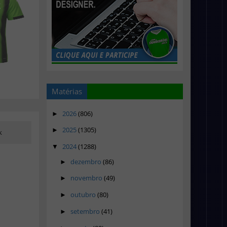
Matérias
2026
(806)
►
2025
(1305)
►
k
2024
(1288)
▼
dezembro
(86)
►
novembro
(49)
►
outubro
(80)
►
setembro
(41)
►