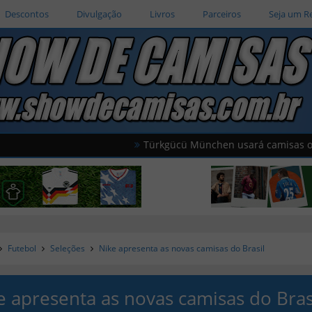
Descontos
Divulgação
Livros
Parceiros
Seja um R
Türkgücü München usará camisas oficiais da s
Futebol
Seleções
Nike apresenta as novas camisas do Brasil
e apresenta as novas camisas do Bras