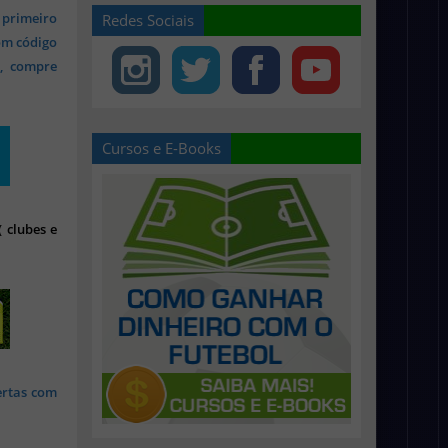
 primeiro
Redes Sociais
om código
s, compre
Cursos e E-Books
 clubes e
ertas com