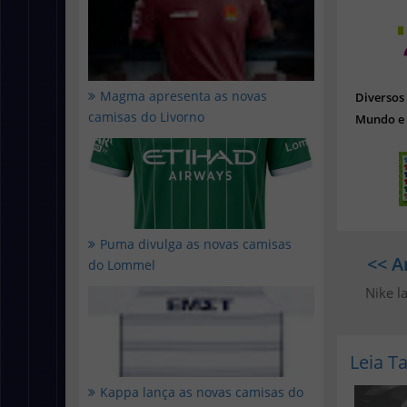
Magma apresenta as novas
Diverso
camisas do Livorno
Mundo e 
Puma divulga as novas camisas
<< A
do Lommel
Nike l
Leia 
Kappa lança as novas camisas do