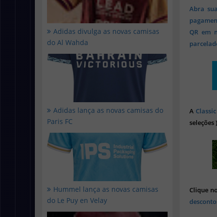
Abra sua
pagament
Adidas divulga as novas camisas
QR em mi
do Al Wahda
parcelado
Adidas lança as novas camisas do
A
Classic
Paris FC
seleções 
Hummel lança as novas camisas
Clique n
do Le Puy en Velay
desconto