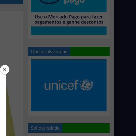
Doe e salve vidas
Solidariedade