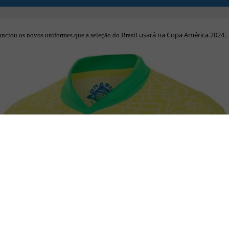
usará na Copa América 2024.
unciou os novos uniformes que a seleção
do Brasil