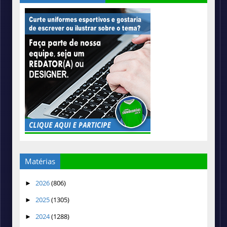
Matérias
2026
(806)
►
2025
(1305)
►
2024
(1288)
►