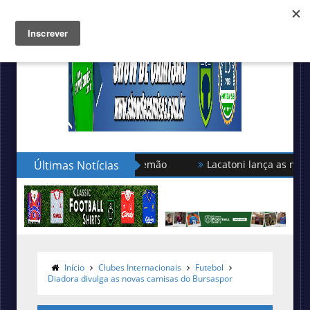
Últimas Notícias
Lacatoni lança as novas camisas
Início
Clubes Internacionais
Futebol
Diadora divulga as novas camisas do Bursaspor