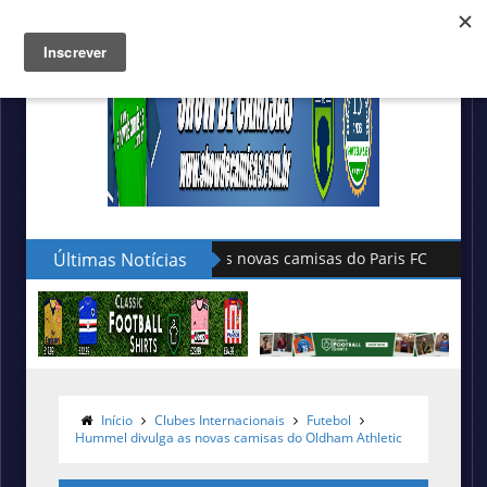
Últimas Notícias
Hummel lança as novas camisas do 
Início
Clubes Internacionais
Futebol
Hummel divulga as novas camisas do Oldham Athletic