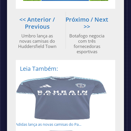
<< Anterior /
Próximo / Next
Previous
>>
Umbro lança as
Botafogo negocia
novas camisas do
com três
Huddersfield Town
fornecedoras
esportivas
Leia Também:
Adidas lança as novas camisas do Pa...