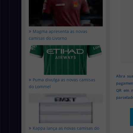
Magma apresenta as novas
camisas do Livorno
Abra sua
Puma divulga as novas camisas
pagament
do Lommel
QR em mi
parcelado
Kappa lança as novas camisas do