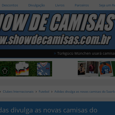
Descontos
Divulgação
Livros
Parceiros
Seja um R
Türkgücü München usará camisas oficiais d
Clubes Internacionais
Futebol
Adidas divulga as novas camisas do Saar
das divulga as novas camisas do