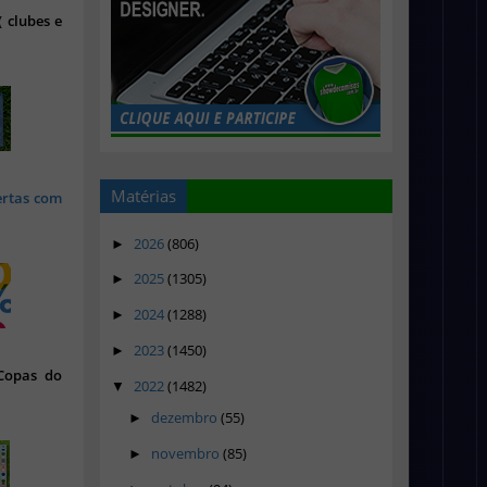
 clubes e
Matérias
ertas com
2026
(806)
►
2025
(1305)
►
2024
(1288)
►
2023
(1450)
►
 Copas do
2022
(1482)
▼
dezembro
(55)
►
novembro
(85)
►