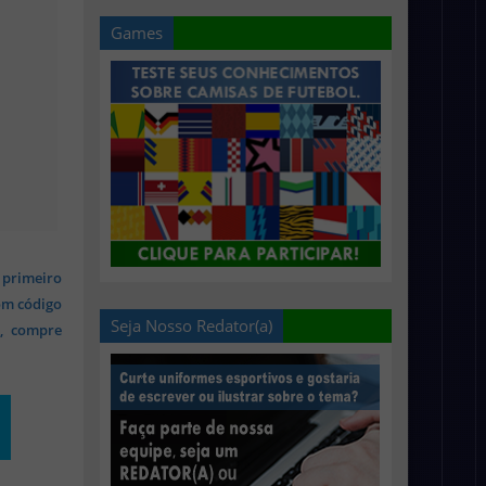
Games
 primeiro
om código
Seja Nosso Redator(a)
s, compre