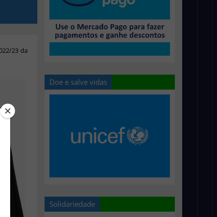
022/23 da
Doe e salve vidas
Solidariedade