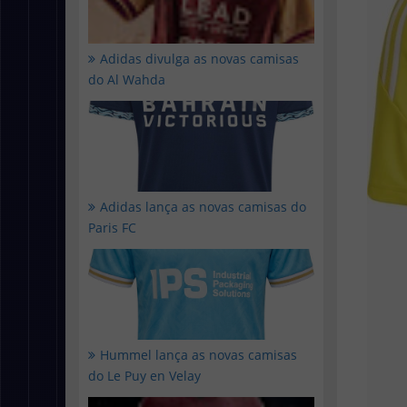
Adidas divulga as novas camisas
do Al Wahda
Adidas lança as novas camisas do
Paris FC
Hummel lança as novas camisas
do Le Puy en Velay