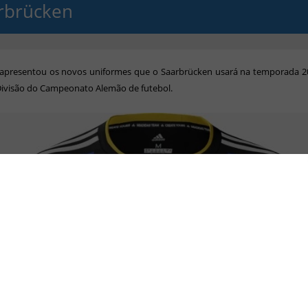
rbrücken
 apresentou os novos uniformes que o Saarbrücken usará na temporada 2
Divisão do Campeonato Alemão de futebol.