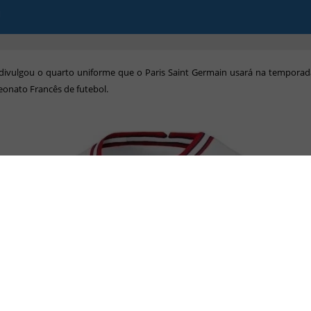
G
 divulgou o quarto uniforme que o Paris Saint Germain usará na temporad
onato Francês de futebol.