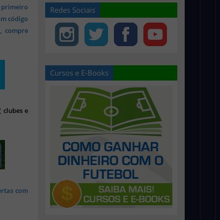
 primeiro
Redes Sociais
om código
s, compre
Cursos e E-Books
 clubes e
ertas com