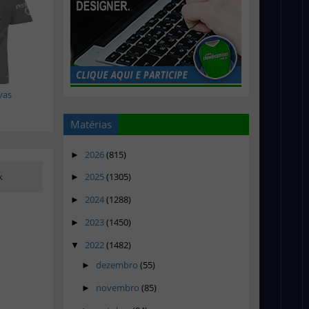
vas
Matérias
2026
(815)
►
k
2025
(1305)
►
2024
(1288)
►
2023
(1450)
►
2022
(1482)
▼
dezembro
(55)
►
novembro
(85)
►