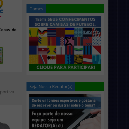
Games
 Copas do
>
Seja Nosso Redator(a)
portiva