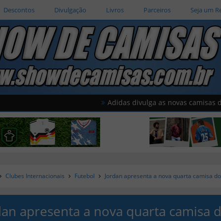
Descontos
Divulgação
Livros
Parceiros
Seja um R
Adidas divulga as novas camisas do Améric
Clubes Internacionais
Futebol
Jordan apresenta a nova quarta camisa d
dan apresenta a nova quarta camisa 