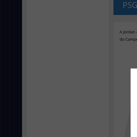
PS
A Jordan
do Campe