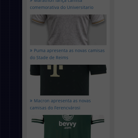
Marathon lança camisa
comemorativa do Universitario
Puma apresenta as novas camisas
do Stade de Reims
Macron apresenta as novas
camisas do Ferencvárosi