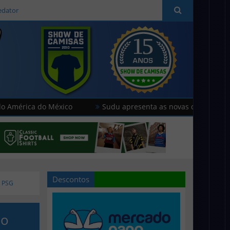
edator
a do México
Sudu apresenta as novas camisas do País de G
Descontos
o PSG
do