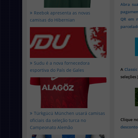
Abra sua
pagament
Reebok apresenta as novas
QR em mi
camisas do Hibernian
parcelado
Sudu é a nova fornecedora
A
Classic
esportiva do País de Gales
seleções 
Türkgücü München usará camisas
Clique n
oficiais da seleção turca no
desconto
Campeonato Alemão