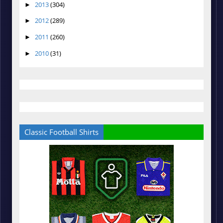
2013
(304)
►
2012
(289)
►
2011
(260)
►
2010
(31)
►
Classic Football Shirts