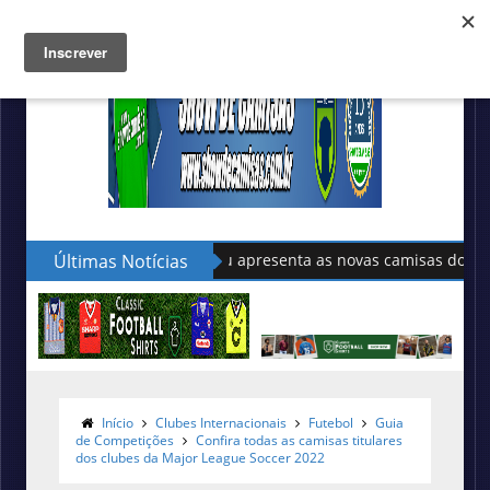
Últimas Notícias
Sudu apresenta as novas camisas do País de Gale
Início
Clubes Internacionais
Futebol
Guia
de Competições
Confira todas as camisas titulares
dos clubes da Major League Soccer 2022