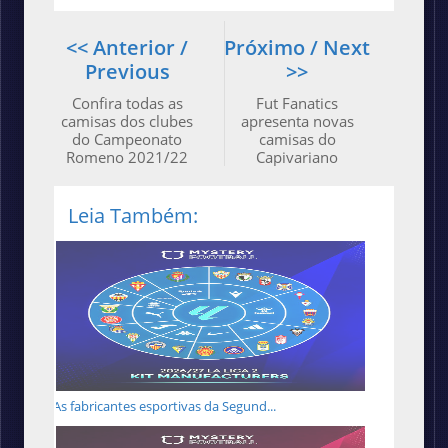
<< Anterior /
Próximo / Next
Previous
>>
Confira todas as
Fut Fanatics
camisas dos clubes
apresenta novas
do Campeonato
camisas do
Romeno 2021/22
Capivariano
Leia Também:
As fabricantes esportivas da Segund...