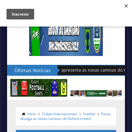
Últimas Notícias
Sudu apresenta as novas camisas do País de Gales
Início
Clubes Internacionais
Futebol
Puma
divulga as novas camisas do Oxford United