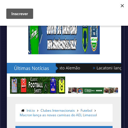
ão turca no Campeonato Alemão
Últimas Notícias
Lacatoni lança as novas c
Início
Clubes Internacionais
Futebol
Macron lança as novas camisas do ‎AEL Limassol