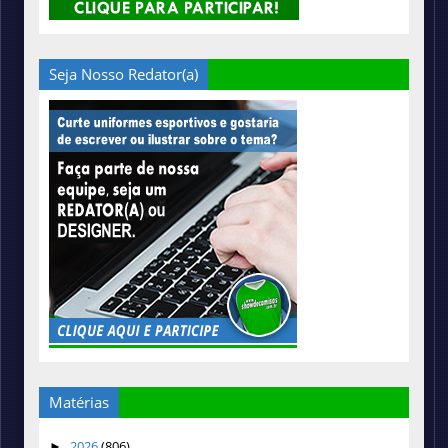
Seja Nosso Redator(a)
Matérias
2026
(806)
►